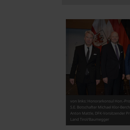
von links: Honorarkonsul Hon.-Prof
S.E. Botschafter Michael Klor-Be
Anton Mattle, DFK-Vorsitzender Pr
Land Tirol/Baumegger