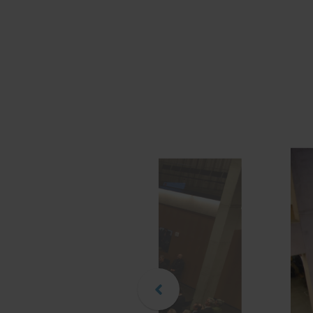
Empfang des Botschafters der Bundesrepublik Deutschland S
Klor-Berchtold