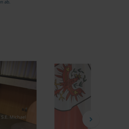
n ab.
ptmann Anton Mattle