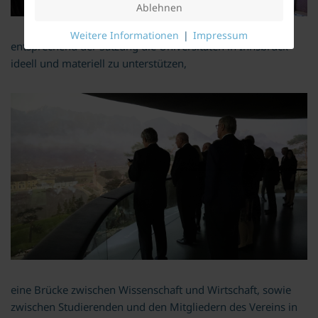
Ablehnen
Weitere Informationen
|
Impressum
entsprechend der Satzung die Universitäten in Innsbruck
ideell und materiell zu unterstützen,
eine Brücke zwischen Wissenschaft und Wirtschaft, sowie
zwischen Studierenden und den Mitgliedern des Vereins in