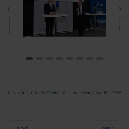
Rückblick
PUBLISHED ON
02. Februar 2024
Zugriffe: 22556
Vorheriger Beitrag: Österreich & Europa: Herausforderungen für Wi
Nächster Beitra
Zurück
Weiter