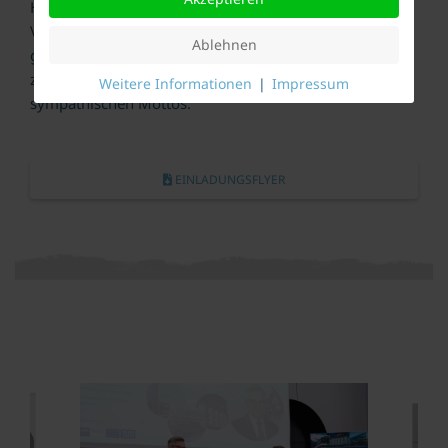
Handelskammer und der TU München durchgeführte
Veranstaltung und die im Vorfeld und Nachspann
Ablehnen
geführten Gespräche über mögliche Ideen und
zukünftige Projekte sind gelebter Ausdruck dieses
Weitere Informationen
|
Impressum
sympathischen Mottos.
EINLADUNGSFLYER