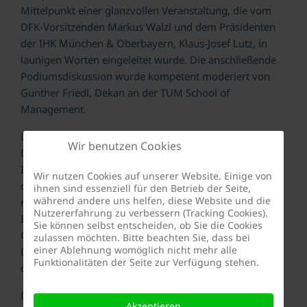
Mittelpunkt einer glanzvollen Veranstaltung, die vom
DFK-Vorsitzenden Markus Walzl und dem Präsidenten
der IHK München & Oberbayern, Klaus-Josef Lutz, in
launigen Worten eingeleitet wurde. Die anschließende
Podiumsdiskussion wurde kompetent moderiert von
Gunther Friedl, Dekan an der TUM School of
Management.
DFK-Vorsitzender Markus Walzl sieht den Auftrag des
Wir benutzen Cookies
Deutschen Freundeskreises erfüllt, die Universität
Innsbruck, die Medizinische Universität Innsbruck und
Wir nutzen Cookies auf unserer Website. Einige von
das MCI | Die Unternehmerische Hochschule® mit
ihnen sind essenziell für den Betrieb der Seite,
während andere uns helfen, diese Website und die
renommierten Persönlichkeiten, Unternehmen und
Nutzererfahrung zu verbessern (Tracking Cookies).
Institutionen aus Wissenschaft, Wirtschaft und
Sie können selbst entscheiden, ob Sie die Cookies
Gesellschaft zusammenzubringen, nachbarschaftlichen
zulassen möchten. Bitte beachten Sie, dass bei
einer Ablehnung womöglich nicht mehr alle
Dialog und Begegnung zu fördern und die deutsch-
Funktionalitäten der Seite zur Verfügung stehen.
österreichischen Beziehungen zu pflegen.
Die in Zusammenarbeit mit der Industrie- und
Akzeptieren